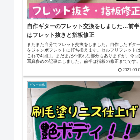
自作ギターのフレット交換をしました…前半
はフレット抜きと指板修正
またまた自分でフレット交換をしました。自作したギタ
をジャンボフレットに打ち換えます。セルフリフレット
これで4回目。まだまだ不慣れな部分もありますが、今回
写真多めの記事にしました。前半は指板の修正までです
2021.09.
ギター自作