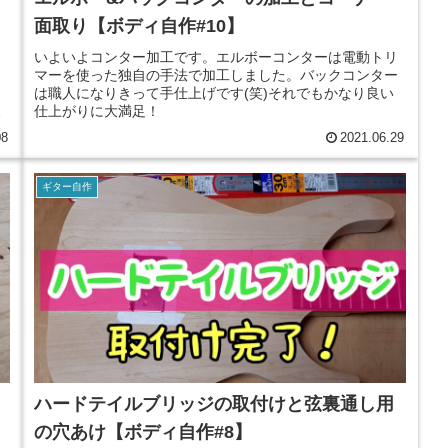
面取り【ボディ自作#10】
いよいよコンター加工です。エルボーコンターは電動トリ
り
マーを使った独自の手法で加工しました。バックコンター
。
は職人になりきって手仕上げです(笑)それでもかなり良い
仕上がりに大満足！
08
2021.06.29
ギター自作
ハードテイルブリッジの取付けと弦裏通し用
の穴あけ【ボディ自作#8】