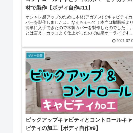
材で製作【ボディ自作#11】
オシャレ感アップのために木材(アガチス)でキャビティカ
バーを製作しましたよ。なんちゃって！本当は樹脂板よ
簡単に入手できたので木製カバーを製作したのでした…
とは言え、カッコよく仕上がったので結果オーライです
(笑)
2021.07.
ギター自作
ピックアップキャビティとコントロールキャ
ビティの加工【ボディ自作#9】