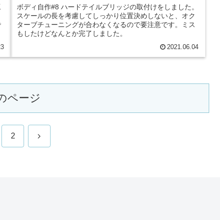
工
ボディ自作#8 ハードテイルブリッジの取付けをしました。
。
スケールの長を考慮してしっかり位置決めしないと、オク
で
ターブチューニングが合わなくなるので要注意です。ミス
もしたけどなんとか完了しました。
23
2021.06.04
のページ
次
2
へ