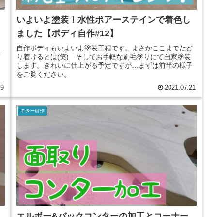
いよいよ塗装！水性ポアーステインで着色し
ました【ボディ自作#12】
と
自作ボディもいよいよ塗装工程です。まさかここまでたど
百
り着けるとは(笑) そしてお手軽な刷毛塗りにて自家塗装
します。きれいに仕上がる予定ですが…まずは前半の様子
をご覧ください。
09
2021.07.21
ギター自作
エルボー&バックコンターの加工とコーナー