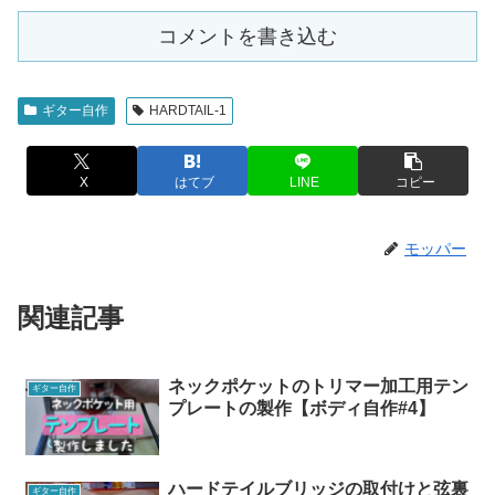
コメントを書き込む
ギター自作
HARDTAIL-1
X
はてブ
LINE
コピー
モッパー
関連記事
ネックポケットのトリマー加工用テン
ギター自作
プレートの製作【ボディ自作#4】
ハードテイルブリッジの取付けと弦裏
ギター自作