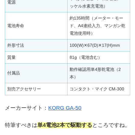
電源
ッケル水素充電池）
約135時間（メーター・モー
電池寿命
ド、A4連続入力、マンガン乾
電池使用時）
外形寸法
100(W)✕67(D)✕17(H)mm
質量
81g（電池含む）
動作確認用単4形乾電池（2
付属品
本）
別売アクセサリー
コンタクト・マイク CM-300
メーカーサイト：
KORG GA-50
特筆すべきは
単4電池2本で駆動する
ところですね。