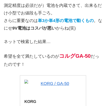
測定精度は必須だが）電池を内蔵できて、出来るだ
け小型でお値段も手ごろ。
さらに重要なのは
単3か単4形の電池で動くもの
。な
にせ
9V電池はコスパが悪い
からね(笑)
ネットで検索した結果…
コルグGA-50
希望を全て満たしているのが
だっ
たのです！
KORG