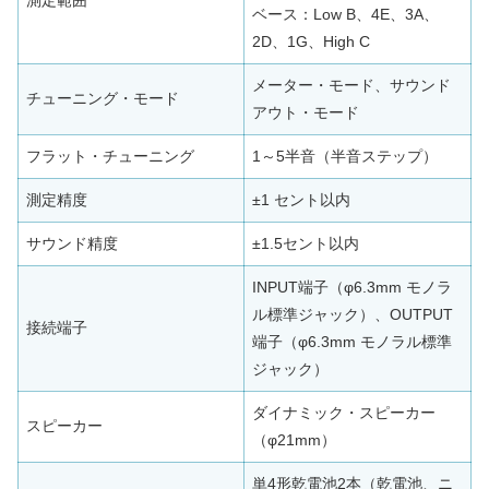
測定範囲
ベース：Low B、4E、3A、
2D、1G、High C
メーター・モード、サウンド
チューニング・モード
アウト・モード
フラット・チューニング
1～5半音（半音ステップ）
測定精度
±1 セント以内
サウンド精度
±1.5セント以内
INPUT端子（φ6.3mm モノラ
ル標準ジャック）、OUTPUT
接続端子
端子（φ6.3mm モノラル標準
ジャック）
ダイナミック・スピーカー
スピーカー
（φ21mm）
単4形乾電池2本（乾電池、ニ